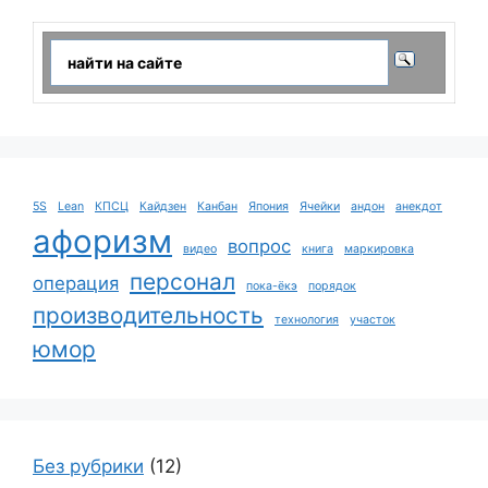
5S
Lean
КПСЦ
Кайдзен
Канбан
Япония
Ячейки
андон
анекдот
афоризм
вопрос
видео
книга
маркировка
персонал
операция
пока-ёкэ
порядок
производительность
технология
участок
юмор
Без рубрики
(12)