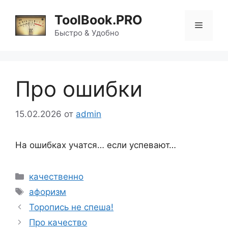
Перейти
ToolBook.PRO
к
Меню
содержимому
Быстро & Удобно
Про ошибки
15.02.2026
от
admin
На ошибках учатся… если успевают…
Рубрики
качественно
Метки
афоризм
Торопись не спеша!
Про качество