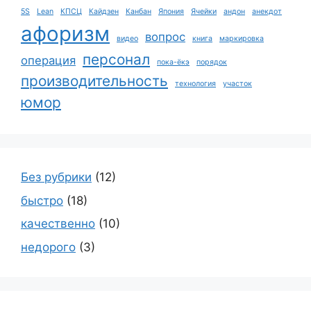
5S
Lean
КПСЦ
Кайдзен
Канбан
Япония
Ячейки
андон
анекдот
афоризм
вопрос
видео
книга
маркировка
персонал
операция
пока-ёкэ
порядок
производительность
технология
участок
юмор
Без рубрики
(12)
быстро
(18)
качественно
(10)
недорого
(3)